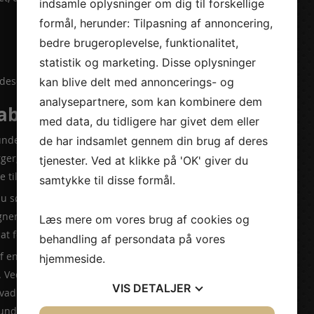
indsamle oplysninger om dig til forskellige
formål, herunder: Tilpasning af annoncering,
bedre brugeroplevelse, funktionalitet,
statistik og marketing. Disse oplysninger
undeserviceanmodning?
kan blive delt med annoncerings- og
analysepartnere, som kan kombinere dem
kabe nye produkter
med data, du tidligere har givet dem eller
dersøgelse, er det på tide at bruge disse data til noget!
de har indsamlet gennem din brug af deres
ger, og skab nye produkter eller tjenester, der opfylder
tjenester. Ved at klikke på 'OK' giver du
e til forbedringer af kundeservicen.
samtykke til disse formål.
 sørge for, at du har kunden i tankerne i alle trin af
ner og tester prototyper – hvis du foretager ændringer på
Læs mere om vores brug af cookies og
 at forbedre kundetilfredsheden endnu mere!
behandling af persondata på vores
af enhver virksomhed, der ønsker at forbedre
hjemmeside.
 Ved at spørge dine kunder regelmæssigt, får du værdifuld
VIS
DETALJER
vad de gerne vil have ændret. Brug disse oplysninger til at
ndeoplevelse for alle!