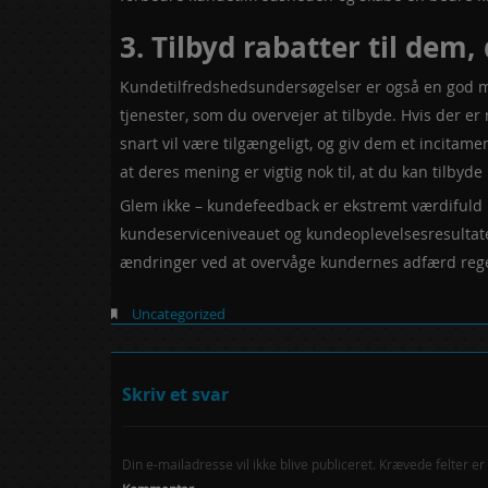
3. Tilbyd rabatter til dem
Kundetilfredshedsundersøgelser er også en god m
tjenester, som du overvejer at tilbyde. Hvis der e
snart vil være tilgængeligt, og giv dem et incitamen
at deres mening er vigtig nok til, at du kan tilbyde 
Glem ikke – kundefeedback er ekstremt værdifuld
kundeserviceniveauet og kundeoplevelsesresultate
ændringer ved at overvåge kundernes adfærd reg
Uncategorized
Skriv et svar
Din e-mailadresse vil ikke blive publiceret.
Krævede felter e