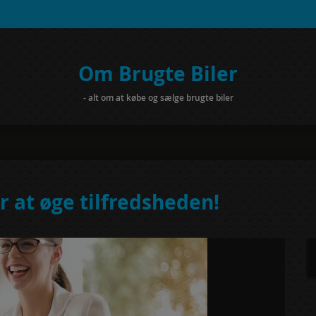
Om Brugte Biler
- alt om at købe og sælge brugte biler
 at øge tilfredsheden!