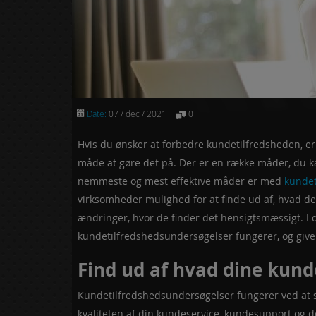
Date:
07 / dec / 2021
0
Hvis du ønsker at forbedre kundetilfredsheden, 
måde at gøre det på. Der er en række måder, du k
nemmeste og mest effektive måder er med
kundet
virksomheder mulighed for at finde ud af, hvad d
ændringer, hvor de finder det hensigtsmæssigt. I d
kundetilfredshedsundersøgelser fungerer, og give 
Find ud af hvad dine kund
Kundetilfredshedsundersøgelser fungerer ved at
kvaliteten af din kundeservice, kundesupport og d