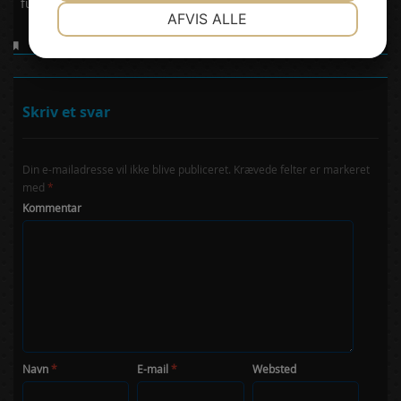
funktionel måde.
NØDVENDIGE
PRÆFERENCER
AFVIS ALLE
Uncategorized
JA
NEJ
JA
NEJ
MARKETING
STATISTIK
Skriv et svar
Din e-mailadresse vil ikke blive publiceret.
Krævede felter er markeret
med
*
Kommentar
Navn
*
E-mail
*
Websted