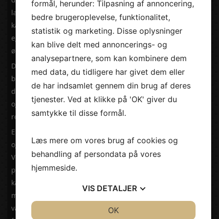
formål, herunder: Tilpasning af annoncering,
laminat, sten og komposit er blot nogle af de materialer, du
bedre brugeroplevelse, funktionalitet,
kan vælge imellem. Hvert materiale har sine egne unikke
statistik og marketing. Disse oplysninger
egenskaber og udtryk, så du kan skabe præcis det look, du
kan blive delt med annoncerings- og
ønsker.
analysepartnere, som kan kombinere dem
Det er vigtigt at tage præcise mål, når du bestiller en
med data, du tidligere har givet dem eller
bordplade efter mål, så den passer perfekt til det rum, hvor
de har indsamlet gennem din brug af deres
den skal placeres. Ved at få professionel hjælp til at designe
tjenester. Ved at klikke på 'OK' giver du
og fremstille din bordplade kan du sikre dig et optimalt
samtykke til disse formål.
resultat, der opfylder alle dine krav og ønsker.
En bordplade efter mål er ikke kun en praktisk løsning, men
Læs mere om vores brug af cookies og
også en æstetisk og stilfuld tilføjelse til dit hjem eller kontor.
behandling af persondata på vores
Ved at skræddersy din bordplade kan du skabe en unik og
hjemmeside.
personlig indretning, der skiller sig ud og giver rummet
karakter. Uanset om du foretrækker en moderne,
VIS
DETALJER
minimalistisk eller klassisk stil, kan en bordplade efter mål
være med til at fuldende rummets udtryk på en smuk og
JA
NEJ
OK
JA
NEJ