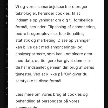
problemer eller ubalancer i dine fødder. Herefter vil
Vi og vores samarbejdspartnere bruger
fodterapeuten anvende forskellige behandlingsmetoder
teknologier, herunder cookies, til at
som f.eks. fodmassage, fjernelse af hård hud og korrektion
indsamle oplysninger om dig til forskellige
af negle. Du kan også få rådgivning om forebyggelse og
formål, herunder: Tilpasning af annoncering,
pleje af dine fødder derhjemme.
bedre brugeroplevelse, funktionalitet,
En fodterapeut i Hellerup kan være en stor lettelse for
statistik og marketing. Disse oplysninger
mange mennesker, der lider af fodproblemer. Ved at få
kan blive delt med annoncerings- og
regelmæssig fodterapi kan du forbedre din fodhelse og
analysepartnere, som kan kombinere dem
mindske risikoen for komplikationer. Så hvis du oplever
med data, du tidligere har givet dem eller
problemer med dine fødder, kan det være en god idé at
de har indsamlet gennem din brug af deres
kontakte en fodterapeut i Hellerup for at få den rette
behandling og pleje.
tjenester. Ved at klikke på 'OK' giver du
samtykke til disse formål.
Fodterapi er en vigtig del af den overordnede
sundhedspleje, da fødderne er fundamentet for vores krop.
Ved at tage sig af dine fødder kan du forbedre din gang,
Læs mere om vores brug af cookies og
lindre smerter og øge din generelle livskvalitet. En
behandling af persondata på vores
fodterapeut i Hellerup kan hjælpe dig med at opnå dette
hjemmeside.